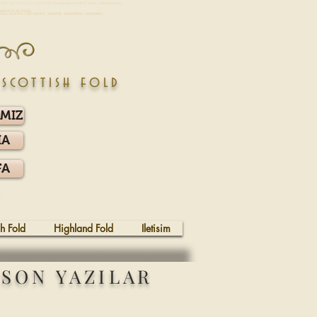
edileri için Türkiye'nin en güvenilir sitesindesiniz. İstanbul , İzmir, Ankara,Antalya,
nbul,izmir,safkan,secereli,dernek,derneği
ularımız ile mutlu.
vrusu scottish fold secere, secereli, secerelere, secereleri,
 scottish fold
IMIZ
İA
FA
sh Fold
Highland Fold
Iletisim
SON YAZILAR