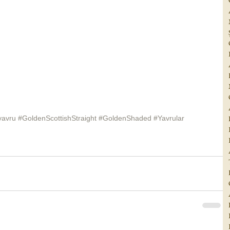
yavru
#GoldenScottishStraight
#GoldenShaded
#Yavrular