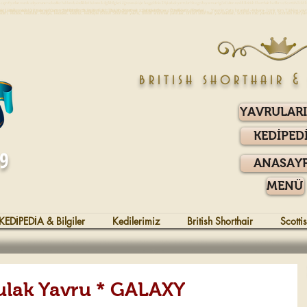
için fiyatları merak ediyorsanız ve kediler hakkında özellikleri bakımı ile ilgili bilgileri öğrenmek için hoşgeldiniz. Dişi erkek yavrular blue gri beyaz mavi gözlü altın renkli British Shorthair kediler ve Scottish Fold k
Kedi Yavruları Kedi Perisi & Yasmin Cats dişi erkek yavru kediler özellikleri sahibinden safkan ilanları, fiyatı,fiyatları,Türkiye,kedileri,bakımı,sahiplenme,satılık,gri,beyaz,silver,ingiliz,iskoç kedisi,kırık kulak,kedi,ista
el kedilerinin ailesi. Sahibinden safkan YAVRU KEDİLER. İngiliz Kedisi I İskoç Kedisi I Kıvrık Kulak Kedi I Scottish I British I Kedi Yavrusu
 ( İngiliz Kedisi ) | Yasmin Cats - Sahibinden Scottish Fold , British Shorthair , Sahiplendirme , Özellikleri , Fiyatlari ... Yasmin Cats İstanbul -Ankara- İzmir tüm Türkiye yavr
kedim, kedide, kedisidir, kediye, kediden, kediniz, kedisiyle British Shorthair yavru, british shorthair yavrular, british shorthair yavrulardan, scottish fold yavrunun, scottish fold ya
british shorthair &
YAVRULAR
KEDİPED
09
ANASAY
MENÜ
KEDİPEDİA & Bilgiler
Kedilerimiz
British Shorthair
Scotti
Kulak Yavru * GALAXY