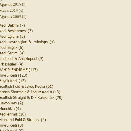
Ağustos 2015
(7)
7 yazı
Mayıs 2013
(4)
4 yazı
Ağustos 2009
(1)
1 yazı
Kedi Bakımı
(7)
7 yazı
Kedi Beslenmesi
(3)
3 yazı
Kedi Eğitimi
(5)
5 yazı
Kedi Davranışları & Psikolojisi
(4)
4 yazı
Kedi Sağlık
(6)
6 yazı
Kedi Seçimi
(4)
4 yazı
Kedipedi & Ansiklopedi
(9)
9 yazı
Irk Bilgileri
(4)
4 yazı
SAHİPLENDİRME
(117)
117 yazı
Yavru Kedi
(120)
120 yazı
Büyük Kedi
(12)
12 yazı
Scottish Fold & İskoç Kedisi
(61)
61 yazı
British Shorthair & İngiliz Kedisi
(13)
13 yazı
Scottish Straight & Dik Kulaklı İsk
(70)
70 yazı
Devon Rex
(2)
2 yazı
Munchkin
(4)
4 yazı
Kedilerimiz
(16)
16 yazı
Highland Fold & Straight
(2)
2 yazı
Yavru Kedi
(0)
0 yazı