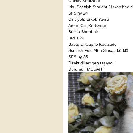
Galaxy Kedizade 
Irkı: Scottish Straight ( İskoç Kedisi 
SFS ny 24 
Cinsiyeti: Erkek Yavru 
Anne: Cici Kedizade 
British Shorthair 
BRI a 24 
Baba: Di Caprio Kedizade 
Scottish Fold Altın Sincap kürklü 
SFS ny 25 
Direkt diluet gen taşıyıcı ! 
Durumu : MÜSAİT  