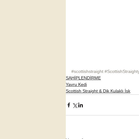
#scottishstraight
#ScottishStraight
SAHİPLENDİRME
Yavru Kedi
Scottish Straight & Dik Kulaklı İsk