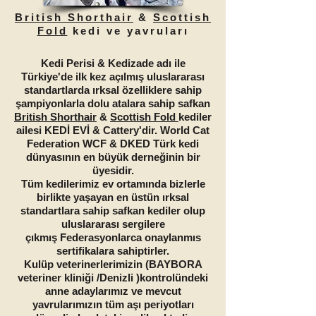
British Shorthair
&
Scottish
Fold
kedi ve yavruları
Kedi Perisi & Kedizade adı ile
Türkiye'de ilk kez açılmış uluslararası
standartlarda ırksal özelliklere sahip
şampiyonlarla dolu atalara sahip safkan
British Shorthair
&
Scottish Fold
kediler
ailesi KEDİ EVİ & Cattery'dir. World Cat
Federation WCF & DKED Türk kedi
dünyasının en büyük derneğinin bir
üyesidir.
Tüm kedilerimiz ev ortamında bizlerle
birlikte yaşayan en üstün ırksal
standartlara sahip safkan kediler olup
uluslararası sergilere
çıkmış Federasyonlarca onaylanmıs
sertifikalara sahiptirler.
Kulüp veterinerlerimizin (BAYBORA
veteriner kliniği /Denizli )kontrolündeki
anne adaylarımız ve mevcut
yavrularımızın tüm aşı periyotları