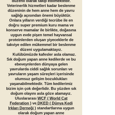
düzenli olarak takip edilmektedir.
Veterinerlik hizmetleri kadar beslenme
düzeninin de hem anne hem de yavru
sağlığı açısından önemi büyüktür.
Onlara yılların verdiği tecrübe ile en
doğru super premium kuru mama ve
konserve mamalar ile birlikte, doğasına
uygun evde pişen temel hayvansal
proteinlerden oluşan yiyeceklerle de
takviye edilen mükemmel bir beslenme
düzeni uygulamaktayız.
Kulübümüzde kafesler asla olamaz.
Sık doğum yapan anne kedilerde ve bu
ebeveynlerden dünyaya gelen
yavrularda ciddi sağlık sorunları ve
yavruların yaşam süreçleri içerisinde
olumsuz gelişim bozuklukları
yaşanabilmektedir. Tüm kedilerimiz
bizim için çok değerlidir. Bu yüzden sık
doğum olayını asla göze alamayız.
Uluslararası
WCF ( World Cat
Federation )
ve
DKED ( Dünya Kedi
Irkları Derneği )
standartlarına uygun
olarak doğum yapan anne