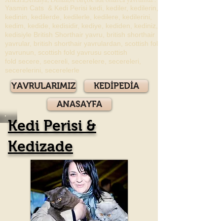
Yasmin Cats & Kedi Perisi kedi, kediler, kedilerin,
kedinin, kedilerde, kedilerle, kedilere, kedilerini,
kedim, kedide, kedisidir, kediye, kediden, kediniz,
kedisiyle British Shorthair yavru, british shorthair
yavrular, british shorthair yavrulardan, scottish fold
yavrunun, scottish fold yavrusu scottish
fold secere, secereli, secerelere, secereleri,
secerelerini, secerelerle
YAVRULARIMIZ
KEDİPEDİA
ANASAYFA
Kedi Perisi &
Kedizade