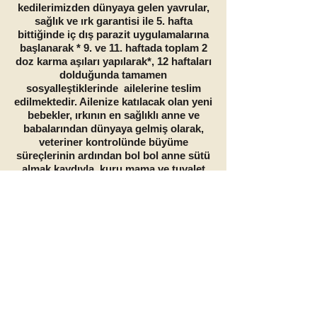
kedilerimizden dünyaya gelen yavrular,
sağlık ve ırk garantisi ile 5. hafta
bittiğinde iç dış parazit uygulamalarına
başlanarak * 9. ve 11. haftada toplam 2
doz karma aşıları yapılarak*, 12 haftaları
dolduğunda tamamen
sosyalleştiklerinde ailelerine teslim
edilmektedir. Ailenize katılacak olan yeni
bebekler, ırkının en sağlıklı anne ve
babalarından dünyaya gelmiş olarak,
veteriner kontrolünde büyüme
süreçlerinin ardından bol bol anne sütü
almak kaydıyla, kuru mama ve tuvalet
eğitimlerini almış olarak yeni ailelerine
teslim edilmektedir.
Irkının en üstün özelliklerine sahip
yavrularımıza, onların bu özelliklerinin
bilincinde ve en az bizler kadar özenle
sahip çıkacak ve koruyacak,
yavrularımızı sahiplenecek aileleri,
titizlikle seçmeye çalışıyoruz.
İnanılmaz bir popülariteye sahip
İSKOÇ KEDİLERİ
ve klasik
İNGİLİZ
KEDİLERİ
ırkları konusunda