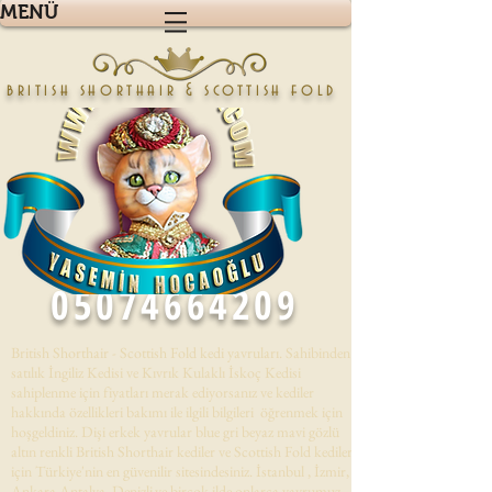
MENÜ
british shorthair & scottish fold
05074664209
British Shorthair - Scottish Fold kedi yavruları. Sahibinden
satılık İngiliz Kedisi ve Kıvrık Kulaklı İskoç Kedisi
sahiplenme için fiyatları merak ediyorsanız ve kediler
hakkında özellikleri bakımı ile ilgili bilgileri öğrenmek için
hoşgeldiniz. Dişi erkek yavrular blue gri beyaz mavi gözlü
altın renkli British Shorthair kediler ve Scottish Fold kedileri
için Türkiye'nin en güvenilir sitesindesiniz. İstanbul , İzmir,
Ankara,Antalya, Denizli,ve birçok ilde onlarca yavrumuz .