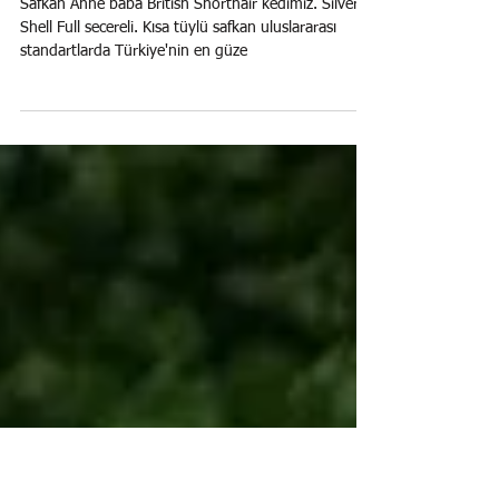
Silver British Shorthair safkan
Kedim İNCİ
Safkan Anne baba British Shorthair kedimiz. Silver
Shell Full secereli. Kısa tüylü safkan uluslararası
standartlarda Türkiye'nin en güze