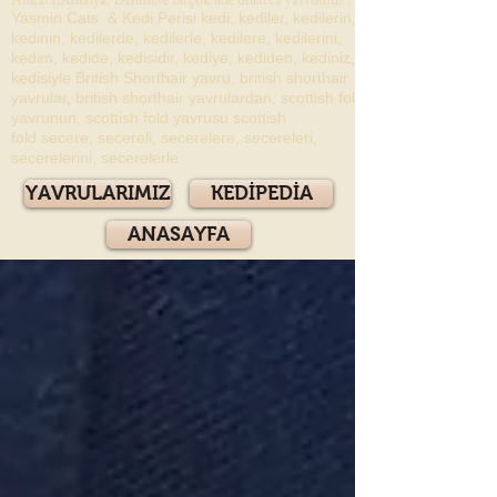
Yasmin Cats & Kedi Perisi kedi, kediler, kedilerin,
kedinin, kedilerde, kedilerle, kedilere, kedilerini,
kedim, kedide, kedisidir, kediye, kediden, kediniz,
kedisiyle British Shorthair yavru, british shorthair
yavrular, british shorthair yavrulardan, scottish fold
yavrunun, scottish fold yavrusu scottish
fold secere, secereli, secerelere, secereleri,
secerelerini, secerelerle
YAVRULARIMIZ
KEDİPEDİA
ANASAYFA