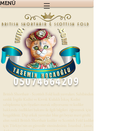
MENÜ
british shorthair & scottish fold
05074664209
British Shorthair - Scottish Fold kedi yavruları. Sahibinden
satılık İngiliz Kedisi ve Kıvrık Kulaklı İskoç Kedisi
sahiplenme için fiyatları merak ediyorsanız ve kediler
hakkında özellikleri bakımı ile ilgili bilgileri öğrenmek için
hoşgeldiniz. Dişi erkek yavrular blue gri beyaz mavi gözlü
altın renkli British Shorthair kediler ve Scottish Fold kedileri
için Türkiye'nin en güvenilir sitesindesiniz. İstanbul , İzmir,
Ankara,Antalya, Denizli,ve birçok ilde onlarca yavrumuz .