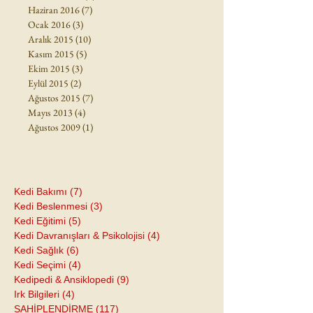
Haziran 2016
(7)
7 yazı
Ocak 2016
(3)
3 yazı
Aralık 2015
(10)
10 yazı
Kasım 2015
(5)
5 yazı
Ekim 2015
(3)
3 yazı
Eylül 2015
(2)
2 yazı
Ağustos 2015
(7)
7 yazı
Mayıs 2013
(4)
4 yazı
Ağustos 2009
(1)
1 yazı
Kedi Bakımı
(7)
7 yazı
Kedi Beslenmesi
(3)
3 yazı
Kedi Eğitimi
(5)
5 yazı
Kedi Davranışları & Psikolojisi
(4)
4 yazı
Kedi Sağlık
(6)
6 yazı
Kedi Seçimi
(4)
4 yazı
Kedipedi & Ansiklopedi
(9)
9 yazı
Irk Bilgileri
(4)
4 yazı
SAHİPLENDİRME
(117)
117 yazı