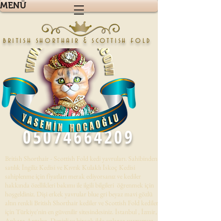
MENÜ
british shorthair & scottish fold
05074664209
British Shorthair - Scottish Fold kedi yavruları. Sahibinden
satılık İngiliz Kedisi ve Kıvrık Kulaklı İskoç Kedisi
sahiplenme için fiyatları merak ediyorsanız ve kediler
hakkında özellikleri bakımı ile ilgili bilgileri öğrenmek için
hoşgeldiniz. Dişi erkek yavrular blue gri beyaz mavi gözlü
altın renkli British Shorthair kediler ve Scottish Fold kedileri
için Türkiye'nin en güvenilir sitesindesiniz. İstanbul , İzmir,
Ankara,Antalya, Denizli,ve birçok ilde onlarca yavrumuz .