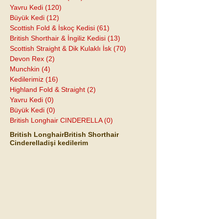
Yavru Kedi
(120)
120 yazı
Büyük Kedi
(12)
12 yazı
Scottish Fold & İskoç Kedisi
(61)
61 yazı
British Shorthair & İngiliz Kedisi
(13)
13 yazı
Scottish Straight & Dik Kulaklı İsk
(70)
70 yazı
Devon Rex
(2)
2 yazı
Munchkin
(4)
4 yazı
Kedilerimiz
(16)
16 yazı
Highland Fold & Straight
(2)
2 yazı
Yavru Kedi
(0)
0 yazı
Büyük Kedi
(0)
0 yazı
British Longhair CINDERELLA
(0)
0 yazı
British Longhair
British Shorthair
Cinderella
dişi kedilerim