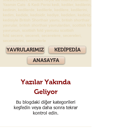
Yasmin Cats & Kedi Perisi kedi, kediler, kedilerin,
kedinin, kedilerde, kedilerle, kedilere, kedilerini,
kedim, kedide, kedisidir, kediye, kediden, kediniz,
kedisiyle British Shorthair yavru, british shorthair
yavrular, british shorthair yavrulardan, scottish fold
yavrunun, scottish fold yavrusu scottish
fold secere, secereli, secerelere, secereleri,
secerelerini, secerelerle
YAVRULARIMIZ
KEDİPEDİA
ANASAYFA
Yazılar Yakında
Geliyor
Bu blogdaki diğer kategorileri
keşfedin veya daha sonra tekrar
kontrol edin.