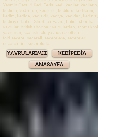
Yasmin Cats & Kedi Perisi kedi, kediler, kedilerin,
kedinin, kedilerde, kedilerle, kedilere, kedilerini,
kedim, kedide, kedisidir, kediye, kediden, kediniz,
kedisiyle British Shorthair yavru, british shorthair
yavrular, british shorthair yavrulardan, scottish fold
yavrunun, scottish fold yavrusu scottish
fold secere, secereli, secerelere, secereleri,
secerelerini, secerelerle
YAVRULARIMIZ
KEDİPEDİA
ANASAYFA