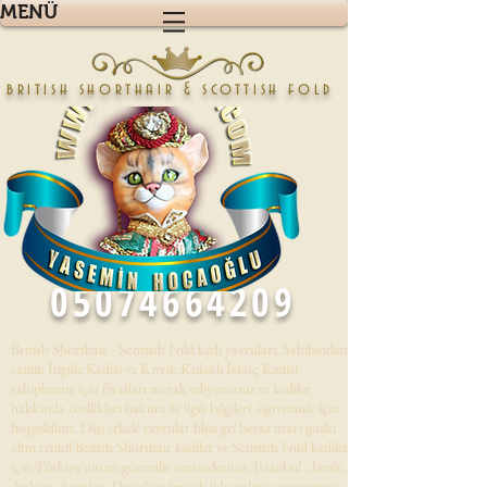
MENÜ
british shorthair & scottish fold
05074664209
British Shorthair - Scottish Fold kedi yavruları. Sahibinden
satılık İngiliz Kedisi ve Kıvrık Kulaklı İskoç Kedisi
sahiplenme için fiyatları merak ediyorsanız ve kediler
hakkında özellikleri bakımı ile ilgili bilgileri öğrenmek için
hoşgeldiniz. Dişi erkek yavrular blue gri beyaz mavi gözlü
altın renkli British Shorthair kediler ve Scottish Fold kedileri
için Türkiye'nin en güvenilir sitesindesiniz. İstanbul , İzmir,
Ankara,Antalya, Denizli,ve birçok ilde onlarca yavrumuz .