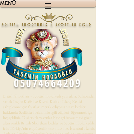
MENÜ
british shorthair & scottish fold
05074664209
British Shorthair - Scottish Fold kedi yavruları. Sahibinden
satılık İngiliz Kedisi ve Kıvrık Kulaklı İskoç Kedisi
sahiplenme için fiyatları merak ediyorsanız ve kediler
hakkında özellikleri bakımı ile ilgili bilgileri öğrenmek için
hoşgeldiniz. Dişi erkek yavrular blue gri beyaz mavi gözlü
altın renkli British Shorthair kediler ve Scottish Fold kedileri
için Türkiye'nin en güvenilir sitesindesiniz. İstanbul , İzmir,
Ankara,Antalya, Denizli,ve birçok ilde onlarca yavrumuz .