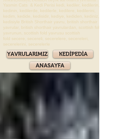
Yasmin Cats & Kedi Perisi kedi, kediler, kedilerin,
kedinin, kedilerde, kedilerle, kedilere, kedilerini,
kedim, kedide, kedisidir, kediye, kediden, kediniz,
kedisiyle British Shorthair yavru, british shorthair
yavrular, british shorthair yavrulardan, scottish fold
yavrunun, scottish fold yavrusu scottish
fold secere, secereli, secerelere, secereleri,
secerelerini, secerelerle
YAVRULARIMIZ
KEDİPEDİA
ANASAYFA