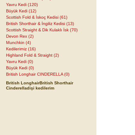
Yavru Kedi
(120)
120 yazı
Büyük Kedi
(12)
12 yazı
Scottish Fold & İskoç Kedisi
(61)
61 yazı
British Shorthair & İngiliz Kedisi
(13)
13 yazı
Scottish Straight & Dik Kulaklı İsk
(70)
70 yazı
Devon Rex
(2)
2 yazı
Munchkin
(4)
4 yazı
Kedilerimiz
(16)
16 yazı
Highland Fold & Straight
(2)
2 yazı
Yavru Kedi
(0)
0 yazı
Büyük Kedi
(0)
0 yazı
British Longhair CINDERELLA
(0)
0 yazı
British Longhair
British Shorthair
Cinderella
dişi kedilerim