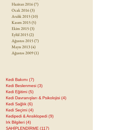
Haziran 2016
(7)
7 yazı
Ocak 2016
(3)
3 yazı
Aralık 2015
(10)
10 yazı
Kasım 2015
(5)
5 yazı
Ekim 2015
(3)
3 yazı
Eylül 2015
(2)
2 yazı
Ağustos 2015
(7)
7 yazı
Mayıs 2013
(4)
4 yazı
Ağustos 2009
(1)
1 yazı
Kedi Bakımı
(7)
7 yazı
Kedi Beslenmesi
(3)
3 yazı
Kedi Eğitimi
(5)
5 yazı
Kedi Davranışları & Psikolojisi
(4)
4 yazı
Kedi Sağlık
(6)
6 yazı
Kedi Seçimi
(4)
4 yazı
Kedipedi & Ansiklopedi
(9)
9 yazı
Irk Bilgileri
(4)
4 yazı
SAHİPLENDİRME
(117)
117 yazı