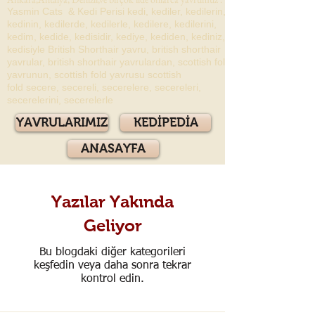
Yasmin Cats & Kedi Perisi kedi, kediler, kedilerin,
kedinin, kedilerde, kedilerle, kedilere, kedilerini,
kedim, kedide, kedisidir, kediye, kediden, kediniz,
kedisiyle British Shorthair yavru, british shorthair
yavrular, british shorthair yavrulardan, scottish fold
yavrunun, scottish fold yavrusu scottish
fold secere, secereli, secerelere, secereleri,
secerelerini, secerelerle
YAVRULARIMIZ
KEDİPEDİA
ANASAYFA
Yazılar Yakında
Geliyor
Bu blogdaki diğer kategorileri
keşfedin veya daha sonra tekrar
kontrol edin.