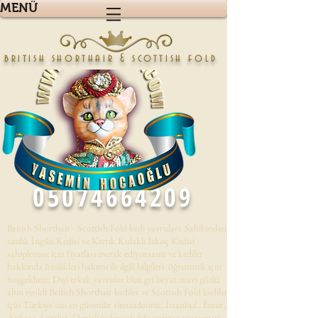
MENÜ
british shorthair & scottish fold
05074664209
British Shorthair - Scottish Fold kedi yavruları. Sahibinden
satılık İngiliz Kedisi ve Kıvrık Kulaklı İskoç Kedisi
sahiplenme için fiyatları merak ediyorsanız ve kediler
hakkında özellikleri bakımı ile ilgili bilgileri öğrenmek için
hoşgeldiniz. Dişi erkek yavrular blue gri beyaz mavi gözlü
altın renkli British Shorthair kediler ve Scottish Fold kedileri
için Türkiye'nin en güvenilir sitesindesiniz. İstanbul , İzmir,
Ankara,Antalya, Denizli,ve birçok ilde onlarca yavrumuz .