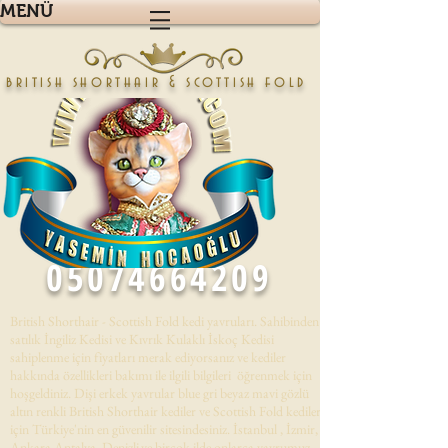
MENÜ
british shorthair & scottish fold
05074664209
British Shorthair - Scottish Fold kedi yavruları. Sahibinden
satılık İngiliz Kedisi ve Kıvrık Kulaklı İskoç Kedisi
sahiplenme için fiyatları merak ediyorsanız ve kediler
hakkında özellikleri bakımı ile ilgili bilgileri öğrenmek için
hoşgeldiniz. Dişi erkek yavrular blue gri beyaz mavi gözlü
altın renkli British Shorthair kediler ve Scottish Fold kedileri
için Türkiye'nin en güvenilir sitesindesiniz. İstanbul , İzmir,
Ankara,Antalya, Denizli,ve birçok ilde onlarca yavrumuz .