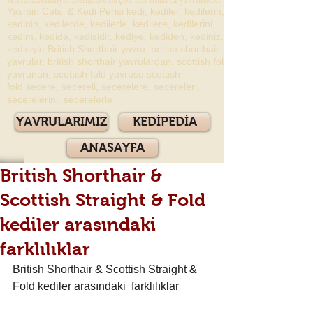
Yasmin Cats & Kedi Perisi kedi, kediler, kedilerin,
kedinin, kedilerde, kedilerle, kedilere, kedilerini,
kedim, kedide, kedisidir, kediye, kediden, kediniz,
kedisiyle British Shorthair yavru, british shorthair
yavrular, british shorthair yavrulardan, scottish fold
yavrunun, scottish fold yavrusu scottish
fold secere, secereli, secerelere, secereleri,
secerelerini, secerelerle
YAVRULARIMIZ
KEDİPEDİA
ANASAYFA
British Shorthair &
Scottish Straight & Fold
kediler arasındaki
farklılıklar
British Shorthair & Scottish Straight & 
Fold kediler arasındaki  farklılıklar