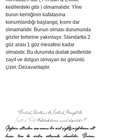
kedilerdeki gibi ) olmamalıdır. Yİne 
burun kemiğinin kafatasına 
konumlandığı başlangıç kısmı dar 
olmamalıdır. Bunun olması durumunda 
gözler birbirine yakınlaşır. Standartta 2 
göz arası 1 göz mesafesi kadar 
olmalıdır. Bu durumda dudak pedleride 
zayıf ve dolgun olmayan bir görüntü 
çizer. Dezavantajdır.
British Shorthair & Scottish Straight &
Scottish Fold 
 Kedilerde burun nasıl olmalıdır ?
Gözlerin altından cene ucuna bir oval çizdiğinizde burun alt 
kısmı tam bu ovalin ortasında olmalıdır. Burun 