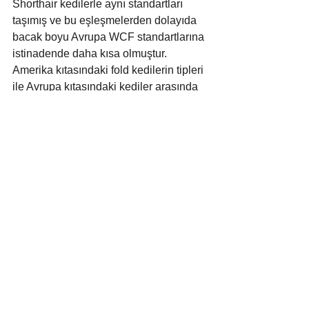
Shorthair kedilerle aynı standartları 
taşımış ve bu eşleşmelerden dolayıda 
bacak boyu Avrupa WCF standartlarına 
istinadende daha kısa olmuştur. 
Amerika kıtasındaki fold kedilerin tipleri 
ile Avrupa kıtasındaki kediler arasında 
görünüm olarak fark vardır.
Amerikan ve İngiliz Tİp olarak 
adlandırılan 
Scottish Fold
 kedilerde 
Avrupa üretimleri düşük kulaklı 
britishleri andırmaktadır. Amerikan 
Tİplerde ise yandaki şekil farklılıkları 
bulunmaktadır.
Sayfamdaki bilgilerin sizleri ve sahip 
olduğunuz kedileri değerlendirmeniz 
için bir bilgi dağarcığı olmasını istedim. 
Bilgi kirliliğinin had safhada olduğu 
günümüzde bu bilgilerin size ışık 
olacağına inanıyorum. 