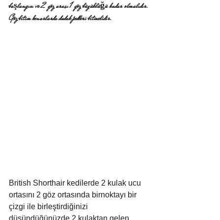
başlangıcı ve 2 göz arası 1 göz büyüklüğü kadar olmalıdır. 
Göz bitim kenarlarda dudak pedleri bitmelidir.
British Shorthair kedilerde 2 kulak ucu 
ortasını 2 göz ortasında birnoktayı bir 
çizgi ile birleştirdiğinizi 
düşündüğünüzde 2 kulaktan gelen 