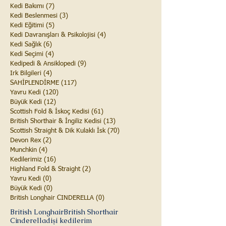
Kedi Bakımı
(7)
7 yazı
Kedi Beslenmesi
(3)
3 yazı
Kedi Eğitimi
(5)
5 yazı
Kedi Davranışları & Psikolojisi
(4)
4 yazı
Kedi Sağlık
(6)
6 yazı
Kedi Seçimi
(4)
4 yazı
Kedipedi & Ansiklopedi
(9)
9 yazı
Irk Bilgileri
(4)
4 yazı
SAHİPLENDİRME
(117)
117 yazı
Yavru Kedi
(120)
120 yazı
Büyük Kedi
(12)
12 yazı
Scottish Fold & İskoç Kedisi
(61)
61 yazı
British Shorthair & İngiliz Kedisi
(13)
13 yazı
Scottish Straight & Dik Kulaklı İsk
(70)
70 yazı
Devon Rex
(2)
2 yazı
Munchkin
(4)
4 yazı
Kedilerimiz
(16)
16 yazı
Highland Fold & Straight
(2)
2 yazı
Yavru Kedi
(0)
0 yazı
Büyük Kedi
(0)
0 yazı
British Longhair CINDERELLA
(0)
0 yazı
British Longhair
British Shorthair
Cinderella
dişi kedilerim