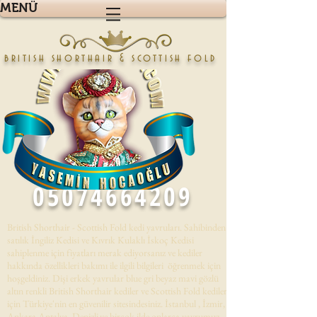
MENÜ
british shorthair & scottish fold
05074664209
British Shorthair - Scottish Fold kedi yavruları. Sahibinden
satılık İngiliz Kedisi ve Kıvrık Kulaklı İskoç Kedisi
sahiplenme için fiyatları merak ediyorsanız ve kediler
hakkında özellikleri bakımı ile ilgili bilgileri öğrenmek için
hoşgeldiniz. Dişi erkek yavrular blue gri beyaz mavi gözlü
altın renkli British Shorthair kediler ve Scottish Fold kedileri
için Türkiye'nin en güvenilir sitesindesiniz. İstanbul , İzmir,
Ankara,Antalya, Denizli,ve birçok ilde onlarca yavrumuz .