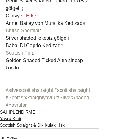
Renk: Silver Shaded Ticked ( Lekesiz 
gölgeli )
Cinsiyet:
 Erke
k
Anne: Bailey von Mursilka Kedizad
e
British Shorthai
r
Silver shaded lekesiz gölgeli
Baba: Di Caprio Kedizad
e
Scottish Fol
d
Golden Shaded Ticked Altın sincap 
kürklü
#silverscottishstraight
#scottishstraight
#ScottishStraightyavru
#SilverShaded
#Yavrular
SAHİPLENDİRME
Yavru Kedi
Scottish Straight & Dik Kulaklı İsk