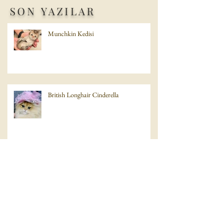
SON YAZILAR
Munchkin Kedisi
British Longhair Cinderella
British Shorthair baba Scottish Fold anne
bebegi Scottish Straight disi yavru