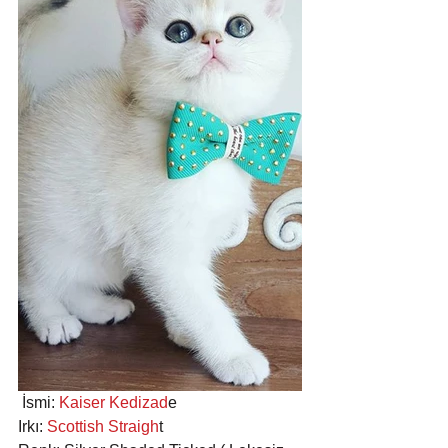
 İsmi:
 Kaiser Kedizad
e 
Irkı:
 Scottish Straigh
t