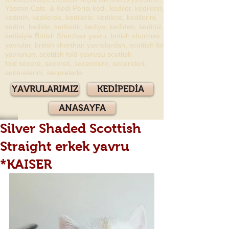
Yasmin Cats & Kedi Perisi kedi, kediler, kedilerin,
kedinin, kedilerde, kedilerle, kedilere, kedilerini,
kedim, kedide, kedisidir, kediye, kediden, kediniz,
kedisiyle British Shorthair yavru, british shorthair
yavrular, british shorthair yavrulardan, scottish fold
yavrunun, scottish fold yavrusu scottish
fold secere, secereli, secerelere, secereleri,
secerelerini, secerelerle
YAVRULARIMIZ
KEDİPEDİA
ANASAYFA
Silver Shaded Scottish
Straight erkek yavru
*KAISER