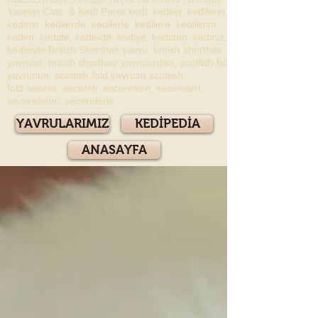
Yasmin Cats & Kedi Perisi kedi, kediler, kedilerin,
kedinin, kedilerde, kedilerle, kedilere, kedilerini,
kedim, kedide, kedisidir, kediye, kediden, kediniz,
kedisiyle British Shorthair yavru, british shorthair
yavrular, british shorthair yavrulardan, scottish fold
yavrunun, scottish fold yavrusu scottish
fold secere, secereli, secerelere, secereleri,
secerelerini, secerelerle
YAVRULARIMIZ
KEDİPEDİA
ANASAYFA