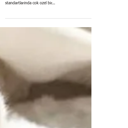
Golden Shell Scottish Fold erkek yavru bebegimiz
zumrut yesili gozleri ve ipeksi pelus kurku ile dunya
standartlarinda cok ozel bir...