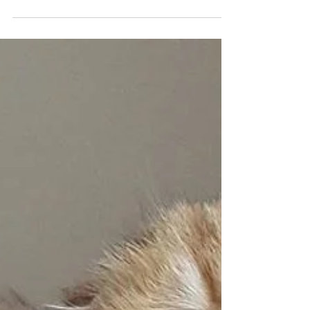
Scottish Straight & İSKOÇ KEDİSİ
Sahibinden
Scottish Straight & İSKOÇ KEDİSİ Sahibinden anne
altından dik kulakları ile zümrüt yeşili gözlü erkek
yavru . Golden Shell Scottish...