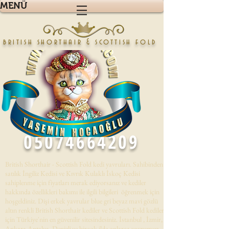
MENÜ
british shorthair & scottish fold
05074664209
British Shorthair - Scottish Fold kedi yavruları. Sahibinden
satılık İngiliz Kedisi ve Kıvrık Kulaklı İskoç Kedisi
sahiplenme için fiyatları merak ediyorsanız ve kediler
hakkında özellikleri bakımı ile ilgili bilgileri öğrenmek için
hoşgeldiniz. Dişi erkek yavrular blue gri beyaz mavi gözlü
altın renkli British Shorthair kediler ve Scottish Fold kedileri
için Türkiye'nin en güvenilir sitesindesiniz. İstanbul , İzmir,
Ankara,Antalya, Denizli,ve birçok ilde onlarca yavrumuz .