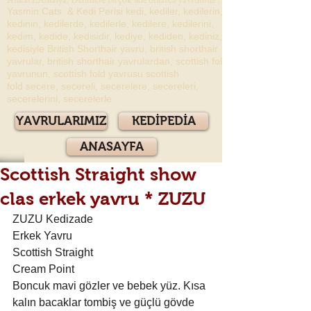
Yasmin Cats & Kedi Perisi kedi, kediler, kedilerin,
kedinin, kedilerde, kedilerle, kedilere, kedilerini,
kedim, kedide, kedisidir, kediye, kediden, kediniz,
kedisiyle British Shorthair yavru, british shorthair
yavrular, british shorthair yavrulardan, scottish fold
yavrunun, scottish fold yavrusu scottish
fold secere, secereli, secerelere, secereleri,
secerelerini, secerelerle
YAVRULARIMIZ
KEDİPEDİA
ANASAYFA
Scottish Straight show
clas erkek yavru * ZUZU
ZUZU Kedizade
Erkek Yavru
Scottish Straight
Cream Point
Boncuk mavi gözler ve bebek yüz. Kısa 
kalın bacaklar tombiş ve güçlü gövde 