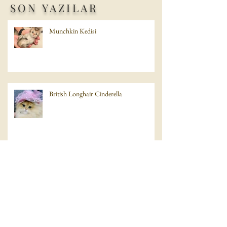
SON YAZILAR
Munchkin Kedisi
British Longhair Cinderella
British Shorthair baba Scottish Fold anne
bebegi Scottish Straight disi yavru