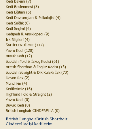
Kedi Bakımı
(7)
7 yazı
Kedi Beslenmesi
(3)
3 yazı
Kedi Eğitimi
(5)
5 yazı
Kedi Davranışları & Psikolojisi
(4)
4 yazı
Kedi Sağlık
(6)
6 yazı
Kedi Seçimi
(4)
4 yazı
Kedipedi & Ansiklopedi
(9)
9 yazı
Irk Bilgileri
(4)
4 yazı
SAHİPLENDİRME
(117)
117 yazı
Yavru Kedi
(120)
120 yazı
Büyük Kedi
(12)
12 yazı
Scottish Fold & İskoç Kedisi
(61)
61 yazı
British Shorthair & İngiliz Kedisi
(13)
13 yazı
Scottish Straight & Dik Kulaklı İsk
(70)
70 yazı
Devon Rex
(2)
2 yazı
Munchkin
(4)
4 yazı
Kedilerimiz
(16)
16 yazı
Highland Fold & Straight
(2)
2 yazı
Yavru Kedi
(0)
0 yazı
Büyük Kedi
(0)
0 yazı
British Longhair CINDERELLA
(0)
0 yazı
British Longhair
British Shorthair
Cinderella
dişi kedilerim