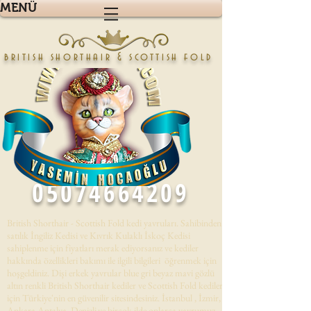
MENÜ
british shorthair & scottish fold
05074664209
British Shorthair - Scottish Fold kedi yavruları. Sahibinden
satılık İngiliz Kedisi ve Kıvrık Kulaklı İskoç Kedisi
sahiplenme için fiyatları merak ediyorsanız ve kediler
hakkında özellikleri bakımı ile ilgili bilgileri öğrenmek için
hoşgeldiniz. Dişi erkek yavrular blue gri beyaz mavi gözlü
altın renkli British Shorthair kediler ve Scottish Fold kedileri
için Türkiye'nin en güvenilir sitesindesiniz. İstanbul , İzmir,
Ankara,Antalya, Denizli,ve birçok ilde onlarca yavrumuz .