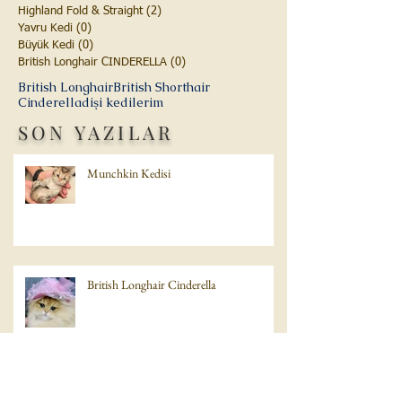
Highland Fold & Straight
(2)
2 yazı
Yavru Kedi
(0)
0 yazı
Büyük Kedi
(0)
0 yazı
British Longhair CINDERELLA
(0)
0 yazı
British Longhair
British Shorthair
Cinderella
dişi kedilerim
SON YAZILAR
Munchkin Kedisi
British Longhair Cinderella