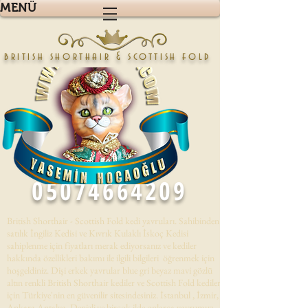
MENÜ
british shorthair & scottish fold
05074664209
British Shorthair - Scottish Fold kedi yavruları. Sahibinden
satılık İngiliz Kedisi ve Kıvrık Kulaklı İskoç Kedisi
sahiplenme için fiyatları merak ediyorsanız ve kediler
hakkında özellikleri bakımı ile ilgili bilgileri öğrenmek için
hoşgeldiniz. Dişi erkek yavrular blue gri beyaz mavi gözlü
altın renkli British Shorthair kediler ve Scottish Fold kedileri
için Türkiye'nin en güvenilir sitesindesiniz. İstanbul , İzmir,
Ankara,Antalya, Denizli,ve birçok ilde onlarca yavrumuz .