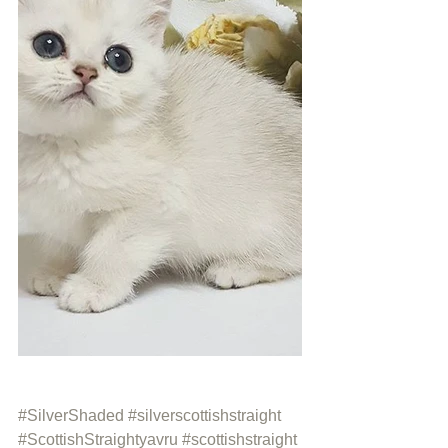
#SilverShaded
#silverscottishstraight
#ScottishStraightyavru
#scottishstraight