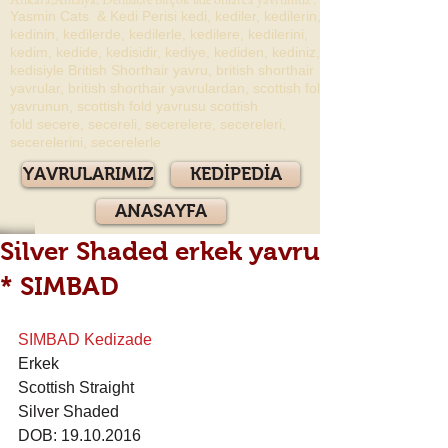
Yasmin Cats & Kedi Perisi kedi, kediler, kedilerin,
kedinin, kedilerde, kedilerle, kedilere, kedilerini,
kedim, kedide, kedisidir, kediye, kediden, kediniz,
kedisiyle British Shorthair yavru, british shorthair
yavrular, british shorthair yavrulardan, scottish fold
yavrunun, scottish fold yavrusu scottish
fold secere, secereli, secerelere, secereleri,
secerelerini, secerelerle
YAVRULARIMIZ
KEDİPEDİA
ANASAYFA
Silver Shaded erkek yavru
* SIMBAD
SIMBAD Kedizade
Erkek 
Scottish Straight
Silver Shaded 
DOB: 19.10.2016