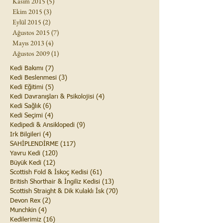
Kasım 2015
(5)
5 yazı
Ekim 2015
(3)
3 yazı
Eylül 2015
(2)
2 yazı
Ağustos 2015
(7)
7 yazı
Mayıs 2013
(4)
4 yazı
Ağustos 2009
(1)
1 yazı
Kedi Bakımı
(7)
7 yazı
Kedi Beslenmesi
(3)
3 yazı
Kedi Eğitimi
(5)
5 yazı
Kedi Davranışları & Psikolojisi
(4)
4 yazı
Kedi Sağlık
(6)
6 yazı
Kedi Seçimi
(4)
4 yazı
Kedipedi & Ansiklopedi
(9)
9 yazı
Irk Bilgileri
(4)
4 yazı
SAHİPLENDİRME
(117)
117 yazı
Yavru Kedi
(120)
120 yazı
Büyük Kedi
(12)
12 yazı
Scottish Fold & İskoç Kedisi
(61)
61 yazı
British Shorthair & İngiliz Kedisi
(13)
13 yazı
Scottish Straight & Dik Kulaklı İsk
(70)
70 yazı
Devon Rex
(2)
2 yazı
Munchkin
(4)
4 yazı
Kedilerimiz
(16)
16 yazı